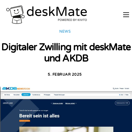
REMOTE TRAINING
NEWS
MOBILES ARBEITEN
Digitaler Zwilling mit deskMate
PREISE
und AKDB
PARTNER WERDEN
ÜBER DESKMATE
5. FEBRUAR 2025
LOGIN