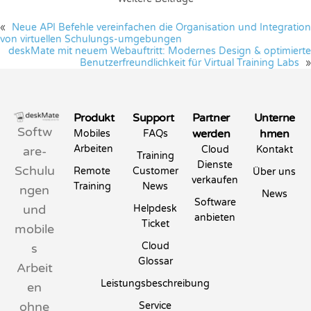
«
Neue API Befehle vereinfachen die Organisation und Integration
von virtuellen Schulungs-umgebungen
deskMate mit neuem Webauftritt: Modernes Design & optimierte
Benutzerfreundlichkeit für Virtual Training Labs
»
Produkt
Support
Partner
Unterne
Softw
werden
hmen
Mobiles
FAQs
Arbeiten
are-
Cloud
Kontakt
Training
Dienste
Schulu
Remote
Customer
Über uns
verkaufen
Training
News
ngen
News
Software
und
Helpdesk
anbieten
Ticket
mobile
Cloud
s
Glossar
Arbeit
Leistungsbeschreibung
en
ohne
Service