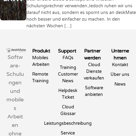
Schulungsrechner verwenden.Jedoch ruhen wir uns
darauf nicht aus, sondern es spornt uns an deskMate
noch besser und einfacher zu machen. In den
nächsten Wochen […]
Produkt
Support
Partner
Unterne
Softw
werden
hmen
Mobiles
FAQs
Arbeiten
are-
Cloud
Kontakt
Training
Dienste
Schulu
Remote
Customer
Über uns
verkaufen
Training
News
ngen
News
Software
und
Helpdesk
anbieten
Ticket
mobile
Cloud
s
Glossar
Arbeit
Leistungsbeschreibung
en
ohne
Service