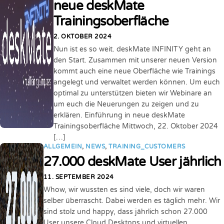
neue deskMate
Trainingsoberfläche
2. OKTOBER 2024
Nun ist es so weit. deskMate INFINITY geht an
den Start. Zusammen mit unserer neuen Version
kommt auch eine neue Oberfläche wie Trainings
angelegt und verwaltet werden können. Um euch
optimal zu unterstützen bieten wir Webinare an
um euch die Neuerungen zu zeigen und zu
erklären. Einführung in neue deskMate
Trainingsoberfläche Mittwoch, 22. Oktober 2024
[…]
ALLGEMEIN
,
NEWS
,
TRAINING_CUSTOMERS
27.000 deskMate User jährlich
11. SEPTEMBER 2024
Whow, wir wussten es sind viele, doch wir waren
selber überrascht. Dabei werden es täglich mehr. Wir
sind stolz und happy, dass jährlich schon 27.000
User unsere Cloud Desktops und virtuellen