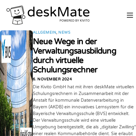
REMOTE TRAINING
ALLGEMEIN
,
NEWS
MOBILES ARBEITEN
Neue Wege in der
PREISE
Verwaltungsausbildung
durch virtuelle
PARTNER WERDEN
Schulungsrechner
ÜBER DESKMATE
6. NOVEMBER 2024
LOGIN
Die Kivito GmbH hat mit ihren deskMate virtuellen
Schulungsrechnern in Zusammenarbeit mit der
Anstalt für kommunale Datenverarbeitung in
Bayern (AKDB) ein innovatives Lernsystem für die
Bayerische Verwaltungsschule (BVS) entwickelt.
Der Verwaltungsschule wird eine virtuelle
Umgebung bereitgestellt, die als „digitaler Zwilling“
einer realen Kommunalbehörde dient. Sie erlaubt